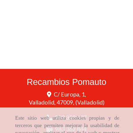
Recambios Pomauto
C/ Europa, 1,
Valladolid
,
47009
,
(Valladolid)
983 359 637
Este sitio web utiliza cookies propias y de
terceros que permiten mejorar la usabilidad de
983 362 844
navegación, analizar el uso de la web y mostrar